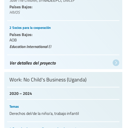
Save The Children
,
SYNADEEPCI
,
UNICEF
Países Bajos:
HIVOS
2 Socios para la cooperación
Países Bajos:
AOB
Education International
EI
Ver detalles del proyecto
Work: No Child's Business (Uganda)
2020 – 2024
Temas
Derechos del/de la niño/a, trabajo infantil