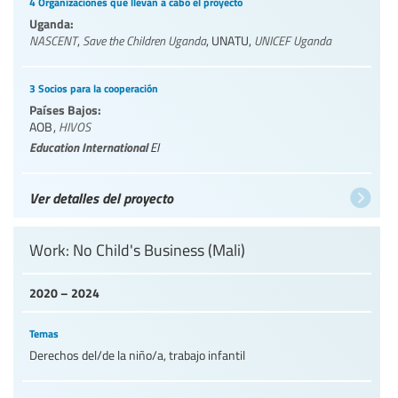
4 Organizaciones que llevan a cabo el proyecto
Uganda:
NASCENT
,
Save the Children Uganda
,
UNATU
,
UNICEF Uganda
3 Socios para la cooperación
Países Bajos:
AOB
,
HIVOS
Education International
EI
Ver detalles del proyecto
Work: No Child's Business (Mali)
2020 – 2024
Temas
Derechos del/de la niño/a, trabajo infantil