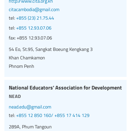
http://www.cita.org.kh
citacambodia@gmail.com
tel:
+855 (23) 21.75.44
tel:
+855 12.93.07.06
fax:
+855 12.93.07.06
54 Eo, St.95, Sangkat Boeung Kengkang 3
Khan Chamkamon
Phnom Penh
National Educators' Association for Development
nead
nead.edu@gmail.com
tel:
+855 12 850 160/ +855 17 414 129
289A, Phum Tangoun