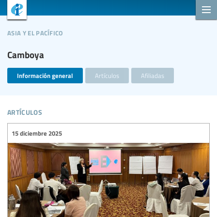
asia y el pacífico
Camboya
Información general
Artículos
Afiliadas
artículos
15 diciembre 2025