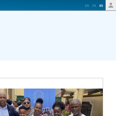
EN
FR
ES