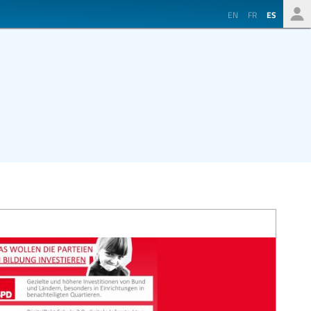
EN
FR
ES