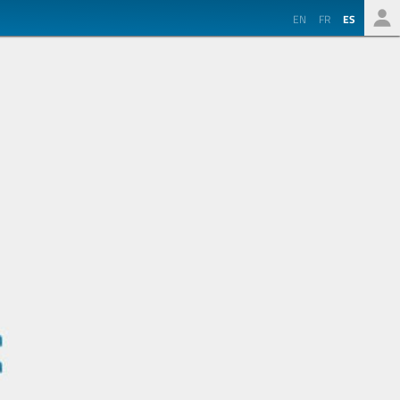
EN
FR
ES