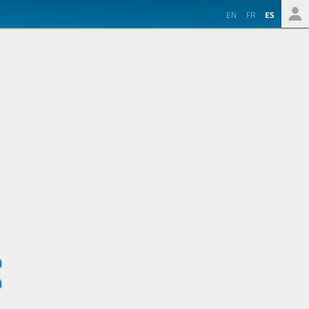
EN
FR
ES