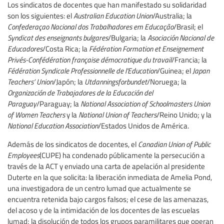
Los sindicatos de docentes que han manifestado su solidaridad
son los siguientes: el
Australian Education Union
/Australia; la
Confederaçao Nacional dos Trabalhadores em Educação
/Brasil; el
Syndicat des enseignants bulgares
/Bulgaria; la
Asociación Nacional de
Educadores
/Costa Rica; la
Fédération Formation et Enseignement
Privés-Confédération française démocratique du travail
/Francia; la
Fédération Syndicale Professionnelle de l'Education
/Guinea; el
Japan
Teachers’ Union
/Japón; la
Utdanningsforbundet
/Noruega; la
Organización de Trabajadores de la Educación del
Paraguay
/Paraguay; la
National Association of Schoolmasters Union
of Women Teachers
y la
National Union of Teachers
/Reino Unido; y la
National Education Association
/Estados Unidos de América.
Además de los sindicatos de docentes, el
Canadian Union of Public
Employees
(CUPE) ha condenado públicamente la persecución a
través de la ACT y enviado una carta de apelación al presidente
Duterte en la que solicita: la liberación inmediata de Amelia Pond,
una investigadora de un centro lumad que actualmente se
encuentra retenida bajo cargos falsos; el cese de las amenazas,
del acoso y de la intimidación de los docentes de las escuelas
lumad; la disolución de todos los grupos paramilitares que operan