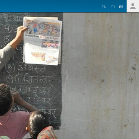
EN
FR
ES