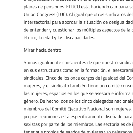
planes de pensiones. El UCU está haciendo campaña so
Union Congress (TUC). Al igual que otros sindicatos d
intersectorial para abordar la situación de desigualda
de entender y cuestionar los múltiples aspectos de la
étnico, la edad y las discapacidades.
Mirar hacia dentro
Somos igualmente conscientes de que nuestro sindica
en sus estructuras como en la formación, el asesoramie
sindicales. Cinco de los once cargos de igualdad del C
mujeres, y el sindicato también tiene un comité consu
las mujeres, espacios en los que se asesora e informa 
género. De hecho, dos de los cinco delegados nacional
miembros del Comité Ejecutivo Nacional son mujeres. P
propias reuniones está específicamente diseñado para
sexistas por parte de los miembros. Las sectoriales de
tener sus propios delegados de mujeres y/o delegados 