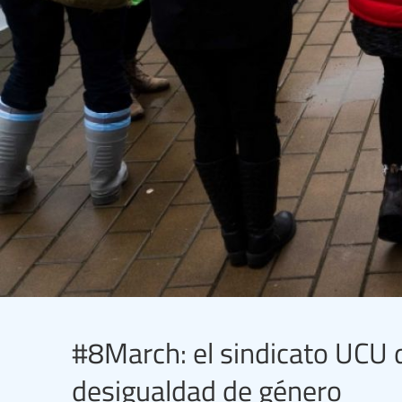
#8March: el sindicato UCU d
desigualdad de género