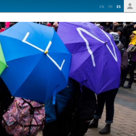
EN
FR
ES