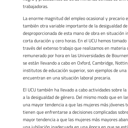
trabajadoras.
La enorme magnitud del empleo ocasional y precario en
también otra variable importante de la desigualdad d
desproporcionada de esta mano de obra en situación i
corta duración y cero horas. En el UCU hemos tomado l
través del extenso trabajo que realizamos en materia 
remunerado por hora en las Universidades de Bourne
se están llevando a cabo en Oxford, Cambridge, Nottin
institutos de educación superior, son ejemplos de una 
encuentran en una situación laboral precaria.
El UCU también ha llevado a cabo actividades sobre la 
a la desigualdad de género. Del mismo modo que en las
una mayor tendencia a que las mujeres más jóvenes t
tienen que enfrentarse a decisiones complicadas sobre
mayor tendencia a que las mujeres más mayores aband
una jubilación inadecuada en una época en que se es