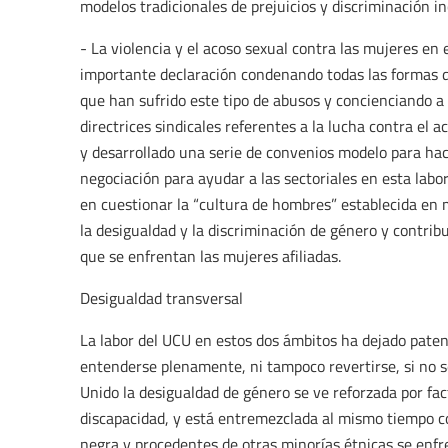
modelos tradicionales de prejuicios y discriminación i
- La violencia y el acoso sexual contra las mujeres e
importante declaración condenando todas las formas de
que han sufrido este tipo de abusos y concienciando a
directrices sindicales referentes a la lucha contra el 
y desarrollado una serie de convenios modelo para hac
negociación para ayudar a las sectoriales en esta labo
en cuestionar la “cultura de hombres” establecida en 
la desigualdad y la discriminación de género y contribu
que se enfrentan las mujeres afiliadas.
Desigualdad transversal
La labor del UCU en estos dos ámbitos ha dejado pate
entenderse plenamente, ni tampoco revertirse, si no s
Unido la desigualdad de género se ve reforzada por fact
discapacidad, y está entremezclada al mismo tiempo co
negra y procedentes de otras minorías étnicas se enf