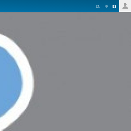
EN
FR
ES