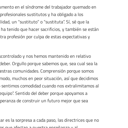
aumento en el síndrome del trabajador quemado en
profesionales sustitutos y ha obligado a los
dad, un “sustituto” o “sustituta”. Sí, sé que la
 ha tenido que hacer sacrificios, y también se están
ra profesión por culpa de estas expectativas y
escontrolado y nos hemos mantenido en relativo
 deber. Orgullo porque sabemos que, sea cual sea la
uestras comunidades. Comprensión porque somos
modo, muchos en peor situación, así que decidimos
no sentimos comodidad cuando nos extralimitamos al
equipo”. Sentido del deber porque apoyamos a
peranza de construir un futuro mejor que sea
 es la sorpresa a cada paso, las directrices que no
atos que afectan a nuestra enseñanza y al