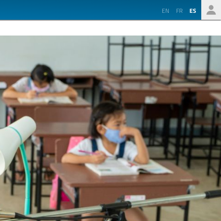
EN
FR
ES