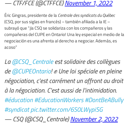
— CTF/FCE (@CTFFCE)
November 1, 2022
Éric Gingras, presidente de la
Centrale des syndicats du Québec
(CSQ, por sus siglas en francés) – también afiliada a la IE –
subrayó que “¡la CSQ se solidariza con los compañeros y las
compañeras del CUPE en Ontario! Una ley especial en medio de la
negociación es una afrenta al derecho a negociar. Además, es
acoso”
La
@CSQ_Centrale
est solidaire des collègues
de
@CUPEOntario
! ✊ Une loi spéciale en pleine
négociation, c'est carrément un affront au droit
à la négociation. C'est aussi de l'intimidation.
#éducation
#EducationWorkers
#DontBeABully
#syndicat
pic.twitter.com/6S0LWypiSG
— CSQ (@CSQ_Centrale)
November 2, 2022