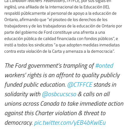
La
Canadian Teachers’ Federation
(CTF/FCE, por sus siglas en
inglés), una afiliada de la Internacional de la Educación (IE),
respaldó públicamente al personal de apoyo a la educación de
Ontario, afirmando que “el pisoteo de los derechos de los
trabajadores y de las trabajadoras de la educación de Ontario por
parte del gobierno de Ford constituye una afrenta a una
educación pública de calidad financiada con fondos públicos”, e
instó a todos los sindicatos “a que adopten medidas inmediatas
contra esta violación de la Carta y amenaza a la democracia”.
The Ford government’s trampling of
#onted
workers' rights is an affront to quality publicly
funded public education.
@CTFFCE
stands in
solidarity with
@osbcucscso
& calls on all
unions across Canada to take immediate action
against this Charter violation & threat to
democracy.
pic.twitter.com/yEB4bKwlEu