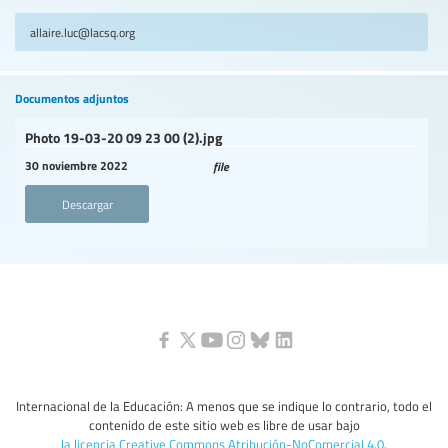
allaire.luc@lacsq.org
Documentos adjuntos
Photo 19-03-20 09 23 00 (2).jpg
30 noviembre 2022
file
Descargar
Internacional de la Educación: A menos que se indique lo contrario, todo el
contenido de este sitio web es libre de usar bajo
la licencia Creative Commons Atribución-NoComercial 4.0
.