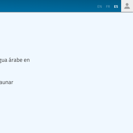
EN
FR
ES
ngua árabe en
 aunar