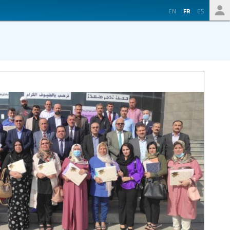
EN
FR
ES