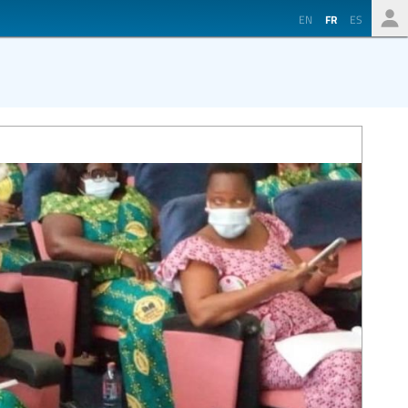
EN
FR
ES