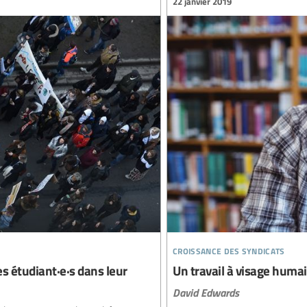
22 janvier 2019
croissance des syndicats
es étudiant·e·s dans leur
Un travail à visage huma
David Edwards