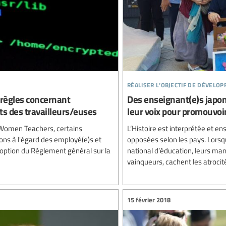
réaliser l’objectif de dévelo
règles concernant
Des enseignant(e)s japona
its des travailleurs/euses
leur voix pour promouvoir
 Women Teachers, certains
L’Histoire est interprétée et e
ns à l'égard des employé(e)s et
opposées selon les pays. Lorsqu
adoption du Règlement général sur la
national d’éducation, leurs man
vainqueurs, cachent les atrocit
15 février 2018