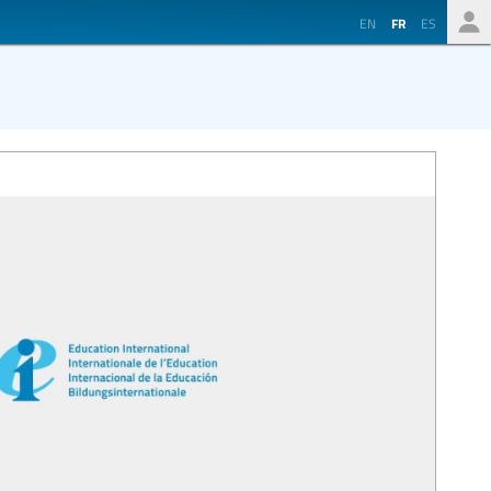
EN
FR
ES