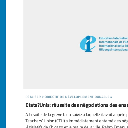
réaliser l’objectif de développement durable 4
Etats?Unis: réussite des négociations des ens
A la suite de la grève bien suivie à laquelle il avait appel
Teachers’ Union (CTU) a immédiatement entamé des négo
législatifs de Chicago et le maire de la ville, Rahm Emanu