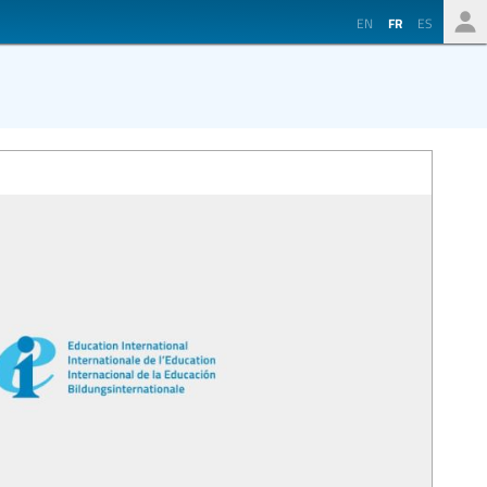
EN
FR
ES