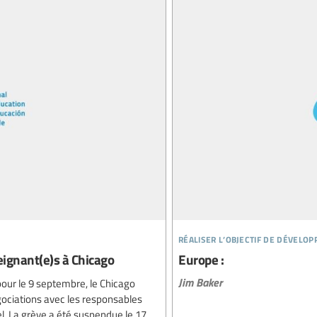
réaliser l’objectif de dévelo
eignant(e)s à Chicago
Europe :
Jim Baker
é pour le 9 septembre, le Chicago
ciations avec les responsables
el. La grève a été suspendue le 17