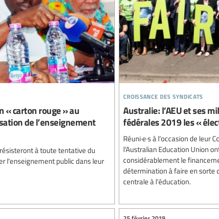
croissance des syndicats
n « carton rouge » au
Australie: l’AEU et ses mi
isation de l’enseignement
fédérales 2019 les « élec
Réuni·e·s à l’occasion de leur Co
l’Australian Education Union ont
 résisteront à toute tentative du
considérablement le financemen
r l'enseignement public dans leur
détermination à faire en sorte
centrale à l’éducation.
25 février 2019