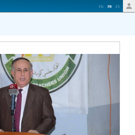
EN
FR
ES