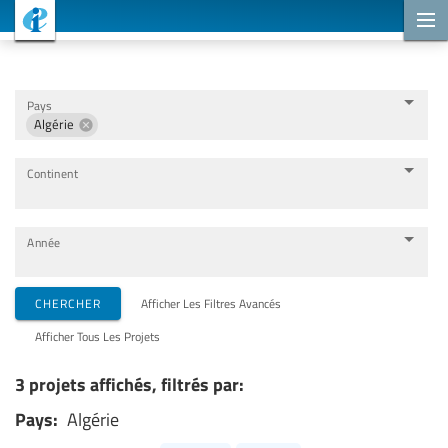
Projets de coopération
Pays
Algérie
Continent
Année
Organisations de mise en œuvre
CHERCHER
Afficher Les Filtres Avancés
Afficher Tous Les Projets
Partenaires de coopération
3 projets affichés, filtrés par:
Pays:
Algérie
Thèmes