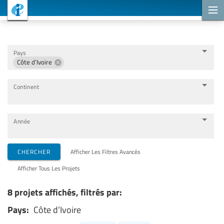
Projets de coopération
Pays
Côte d’Ivoire
Continent
Année
Organisations de mise en œuvre
CHERCHER
Afficher Les Filtres Avancés
Afficher Tous Les Projets
Partenaires de coopération
8 projets affichés, filtrés par:
Pays:
Côte d’Ivoire
Thèmes