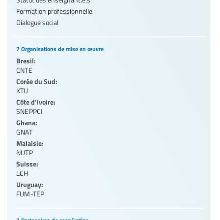
Formation professionnelle
Dialogue social
7 Organisations de mise en œuvre
Bresil:
CNTE
Corée du Sud:
KTU
Côte d’Ivoire:
SNEPPCI
Ghana:
GNAT
Malaisie:
NUTP
Suisse:
LCH
Uruguay:
FUM-TEP