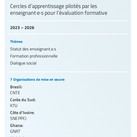
Cercles d’apprentissage pilotés par les
enseignant·e·s pour l’évaluation formative
2023 – 2026
Thèmes
Statut des enseignant.e.s
Formation professionnelle
Dialogue social
7 Organisations de mise en œuvre
Bresil:
CNTE
Corée du Sud:
KTU
Côte d’Ivoire:
SNEPPCI
Ghana:
GNAT