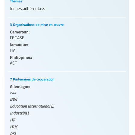
Thèmes
Jeunes adhérent.e.s
3 Organisations de mise en œuvre
Cameroun:
FECASE
Jamaïque:
JTA
Philippines:
ACT
7 Partenaires de coopération
Allemagne:
FES
BWI
Education International
EI
IndustriALL
ITF
ITUC
PSI