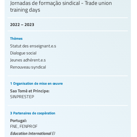
Jornadas de formação sindical - Trade union
training days
2022 – 2023
Thèmes
Statut des enseignant.e.s
Dialogue social
Jeunes adhérent.e.s
Renouveau syndical
1 Organisation de mise en œuvre
Sao Tomé et Principe:
SINPRESTEP
3 Partenaires de coopération
Portugal:
FNE
,
FENPROF
Education International
EI