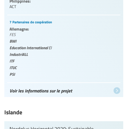
Philippines:
ACT
7 Partenaires de coopération
Allemagne:
FES
BWI
Education International
EI
IndustriALL
ITF
ITUC
PSI
Voir les informations sur le projet
Islande
Nordplus Horizontal 2020: Sustainable