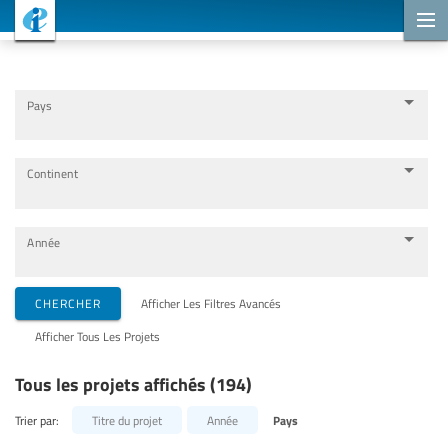
Projets de coopération
Pays
Continent
Année
Organisations de mise en œuvre
CHERCHER
Afficher Les Filtres Avancés
Afficher Tous Les Projets
Partenaires de coopération
Tous les projets affichés (194)
Thèmes
Trier par:
Titre du projet
Année
Pays