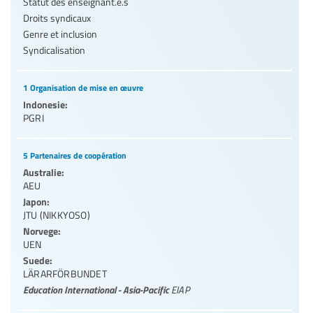
Statut des enseignant.e.s
Droits syndicaux
Genre et inclusion
Syndicalisation
1 Organisation de mise en œuvre
Indonesie:
PGRI
5 Partenaires de coopération
Australie:
AEU
Japon:
JTU (NIKKYOSO)
Norvege:
UEN
Suede:
LÄRARFÖRBUNDET
Education International - Asia-Pacific
EIAP