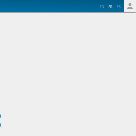
EN
FR
ES