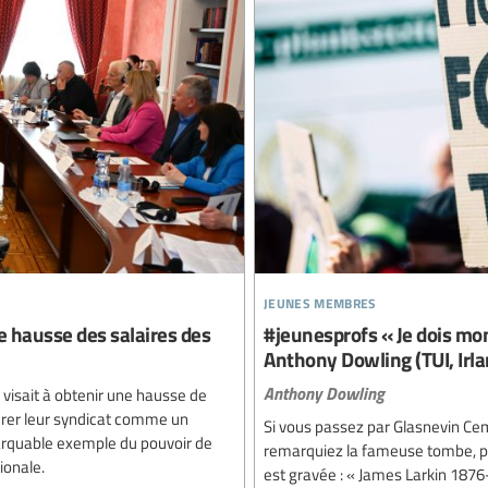
jeunes membres
e hausse des salaires des
#jeunesprofs « Je dois mon
Anthony Dowling (TUI, Irla
Anthony Dowling
 visait à obtenir une hausse de
érer leur syndicat comme un
Si vous passez par Glasnevin Cem
arquable exemple du pouvoir de
remarquiez la fameuse tombe, pour
tionale.
est gravée : « James Larkin 1876-