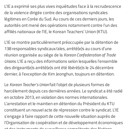
L’IE a exprimé ses plus vives inquiétudes face à la recrudescence
de la violence dirigée contre des organisations syndicales
légitimes en Corée du Sud. Au cours de ces derniers jours, les
autorités ont mené des opérations notamment contre l’un des
affiliés nationaux de l’IE, le Korean Teachers’ Union (KTU).
L’IE se montre particulièrement préoccupée par la détention de
138 responsables syndicaux/ales, arrêté(e)s au cours d’une
réunion organisée au siège de la
Korean Confederation of Trade
Unions
. L’IE a reçu des informations selon lesquelles l’ensemble
des dirigeant(e)s arrêté(e)s ont été libéré(e)s le 24 décembre
dernier, à l’exception de Kim Jeonghun, toujours en détention.
Le
Korean Teacher’s Union
fait l’objet de plusieurs formes de
harcèlement depuis ces dernières années. Le syndicat a été radié
en octobre 2013, en violation des normes internationales.
L’arrestation et le maintien en détention du Président du KTU
constituent un nouvel acte de répression contre le syndicat. L’IE
s’engage à faire rapport de cette nouvelle situation auprès de
l’Organisation de coopération et de développement économiques
et des instruments de surveillance compétents des Nations