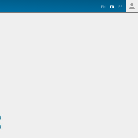
EN
FR
ES