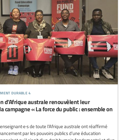
ement durable 4
on d’Afrique australe renouvèlent leur
a campagne « La force du public : ensemble on
enseignant·e·s de toute l’Afrique australe ont réaffirmé
nancement par les pouvoirs publics d’une éducation
 rappelant qu’il s’agit d'un droit humain fondamental et d'un