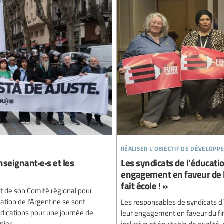
réaliser l’objectif de développ
nseignant·e·s et les
Les syndicats de l’éducati
engagement en faveur de l
fait école ! »
et de son Comité régional pour
ucation de l’Argentine se sont
Les responsables de syndicats d’
dications pour une journée de
leur engagement en faveur du fi
nier.
inclusive et équitable de qualité,