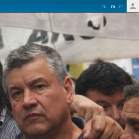
EN
FR
ES