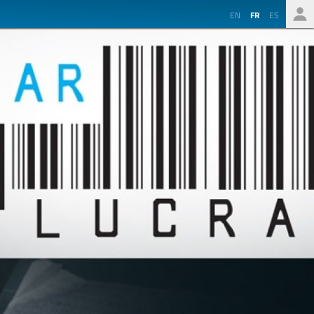
EN
FR
ES