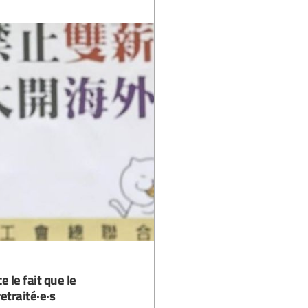
 le fait que le
traité·e·s