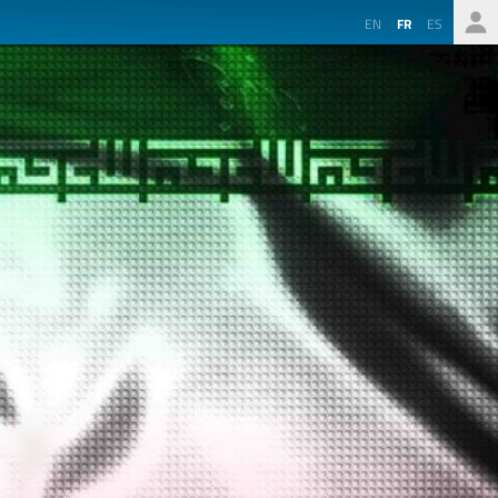
EN
FR
ES