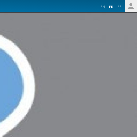
EN
FR
ES