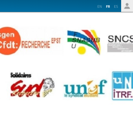
EN
FR
ES