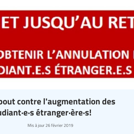
ebout contre l'augmentation des
udiant·e·s étranger·ère·s!
Mis à jour
26 février 2019