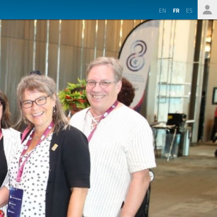
EN
FR
ES