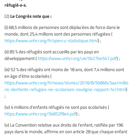
réfugié·e·s.
Le Congrès note que :
(2)
(i) 68,5 millions de personnes sont déplacées de force dans le
monde, dont 25,4 millions sont des personnes réfugiées (
https://www.unhcr.org/fr/apercu-statistique.html
) ;
(ii) 85 % des réfugiés sont accueillis par les pays en
développement (
https://www.unhcr.org/uk/5b27be547.pdf
) ;
(iii) 52 % des réfugiés ont moins de 18 ans, dont 7,4 millions sont
en âge d’être scolarisés (
https://www.unhcr.org/fr/news/stories/2018/8/5b866c5aa/millio
ns-denfants-refugies-ne-scolarises-souligne-rapport-hcr.html
)
;
(iv) 4 millions d’enfants réfugiés ne sont pas scolarisés (
https://www.unhcr.org/5b852f8e4.pdf
) ;
(v) La Convention relative aux droits de l’enfant, ratifiée par 196
pays dans le monde, affirme en son article 28 que chaque enfant