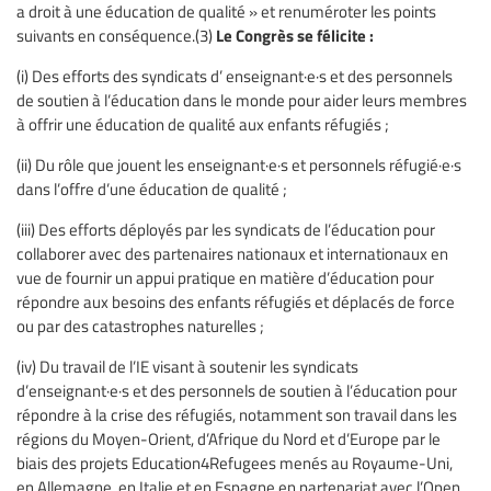
a droit à une éducation de qualité » et renuméroter les points
Le Congrès se félicite :
suivants en conséquence.(3)
(i) Des efforts des syndicats d’ enseignant·e·s et des personnels
de soutien à l’éducation dans le monde pour aider leurs membres
à offrir une éducation de qualité aux enfants réfugiés ;
(ii) Du rôle que jouent les enseignant·e·s et personnels réfugié·e·s
dans l’offre d’une éducation de qualité ;
(iii) Des efforts déployés par les syndicats de l’éducation pour
collaborer avec des partenaires nationaux et internationaux en
vue de fournir un appui pratique en matière d’éducation pour
répondre aux besoins des enfants réfugiés et déplacés de force
ou par des catastrophes naturelles ;
(iv) Du travail de l’IE visant à soutenir les syndicats
d’enseignant·e·s et des personnels de soutien à l’éducation pour
répondre à la crise des réfugiés, notamment son travail dans les
régions du Moyen-Orient, d’Afrique du Nord et d’Europe par le
biais des projets Education4Refugees menés au Royaume-Uni,
en Allemagne, en Italie et en Espagne en partenariat avec l’Open