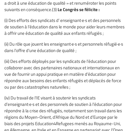
a droit à une éducation de qualité » et renuméroter les points
Le Congrès se félicite :
suivants en conséquence.(3)
(i) Des efforts des syndicats d’ enseignant·e·s et des personnels
de soutien à l’éducation dans le monde pour aider leurs membres
à offrir une éducation de qualité aux enfants réfugiés ;
(ii) Du rôle que jouent les enseignant·e·s et personnels réfugié·e·s
dans l’offre d’une éducation de qualité ;
(iii) Des efforts déployés par les syndicats de l’éducation pour
collaborer avec des partenaires nationaux et internationaux en
vue de fournir un appui pratique en matière d’éducation pour
répondre aux besoins des enfants réfugiés et déplacés de force
ou par des catastrophes naturelles ;
(iv) Du travail de l’IE visant à soutenir les syndicats
d’enseignant·e·s et des personnels de soutien à l’éducation pour
répondre à la crise des réfugiés, notamment son travail dans les
régions du Moyen-Orient, d’Afrique du Nord et d’Europe par le
biais des projets Education4Refugees menés au Royaume-Uni,
en Allemagne, en Italie et en Espagne en partenariat avec l’Open