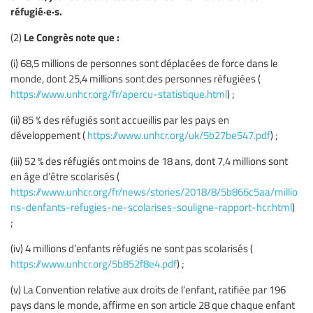
réfugié·e·s.
Le Congrès note que :
(2)
(i) 68,5 millions de personnes sont déplacées de force dans le
monde, dont 25,4 millions sont des personnes réfugiées (
https://www.unhcr.org/fr/apercu-statistique.html
) ;
(ii) 85 % des réfugiés sont accueillis par les pays en
développement (
https://www.unhcr.org/uk/5b27be547.pdf
) ;
(iii) 52 % des réfugiés ont moins de 18 ans, dont 7,4 millions sont
en âge d’être scolarisés (
https://www.unhcr.org/fr/news/stories/2018/8/5b866c5aa/millio
ns-denfants-refugies-ne-scolarises-souligne-rapport-hcr.html
)
;
(iv) 4 millions d’enfants réfugiés ne sont pas scolarisés (
https://www.unhcr.org/5b852f8e4.pdf
) ;
(v) La Convention relative aux droits de l’enfant, ratifiée par 196
pays dans le monde, affirme en son article 28 que chaque enfant