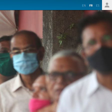
EN
FR
ES