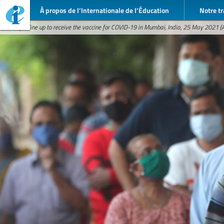
À propos de l’Internationale de l’Éducation
Notre tr
People line up to receive the vaccine for COVID-19 in Mumbai, India, 25 May 2021 