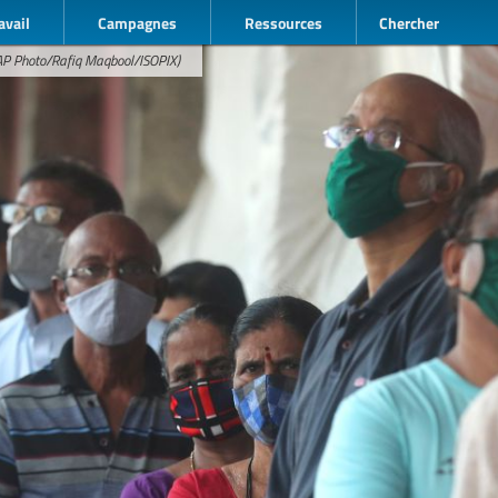
avail
Campagnes
Ressources
Chercher
(AP Photo/Rafiq Maqbool/ISOPIX)