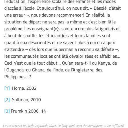
l’éducation, l’expérience scolaire des enfants et les modes
d’accès à l’école. Et aujourd’hui, on nous dit: « Désolé, c’était
une erreur », nous devons recommencer! En réalité, la
situation de départ ne sera pas la même et c’est bien là le
problème. Les enseignant(e)s sont encore plus fatigué(e)s et
à bout de souffle, les étudiant(e)s et leurs familles sont
quant à eux désorientés et ne savent plus à qui ou à quoi
s’attendre – dès lors que Superman a reconnu sa défaite –,
les communautés locales ont été dévalorisées et affaiblies…
Ceci n’est que le tout début… Qu’en sera-t-il du Kenya, de
l’Ouganda, du Ghana, de l’Inde, de l’Angleterre, des
Philippines…?
[1]
Horne, 2002
[2]
Saltman, 2010
[3]
Frumkin 2006, 14
Le contenu et les avis exprimés dans ce blog sont ceux de son auteur et ne reflètent