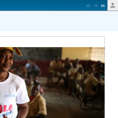
EN
FR
ES