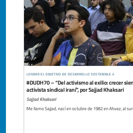
lograr el objetivo de desarrollo sostenible 4
#DUDH70 – “Del activismo al exilio: crecer sie
activista sindical iraní”, por Sajjad Khaksari
Sajjad Khaksari
Me llamo Sajjad, nací en octubre de 1982 en Ahvaz, al sur