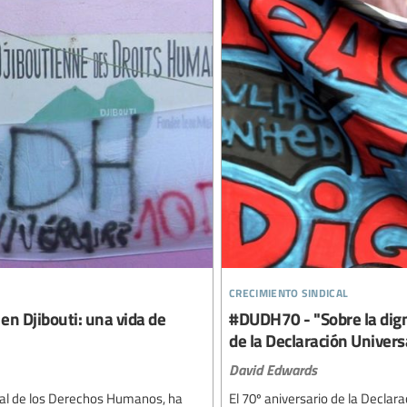
crecimiento sindical
n Djibouti: una vida de
#DUDH70 - "Sobre la dign
de la Declaración Univer
David Edwards
rsal de los Derechos Humanos, ha
El 70º aniversario de la Decla