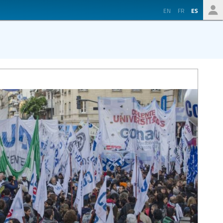
EN
FR
ES