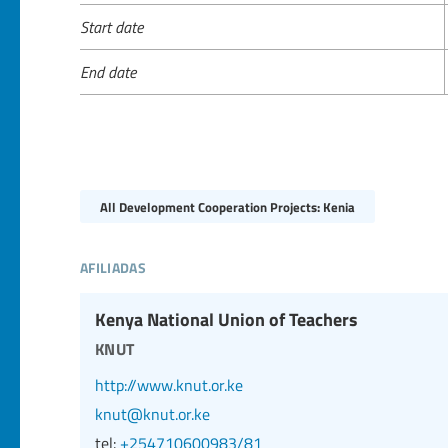
Start date
End date
All Development Cooperation Projects: Kenia
afiliadas
Kenya National Union of Teachers
knut
http://www.knut.or.ke
knut@knut.or.ke
tel:
+254710600983/81