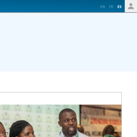
EN
FR
ES