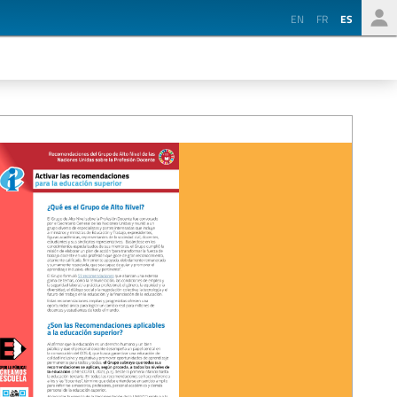
EN
FR
ES