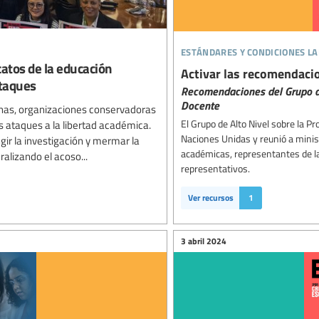
estándares y condiciones l
catos de la educación
Activar las recomendacio
ataques
Recomendaciones del Grupo de
Docente
chas, organizaciones conservadoras
El Grupo de Alto Nivel sobre la P
s ataques a la libertad académica.
Naciones Unidas y reunió a minist
gir la investigación y mermar la
académicas, representantes de la 
alizando el acoso...
representativos.
Ver recursos
1
3 abril 2024