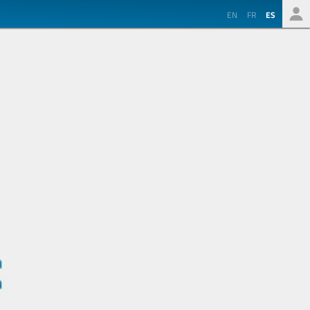
EN
FR
ES