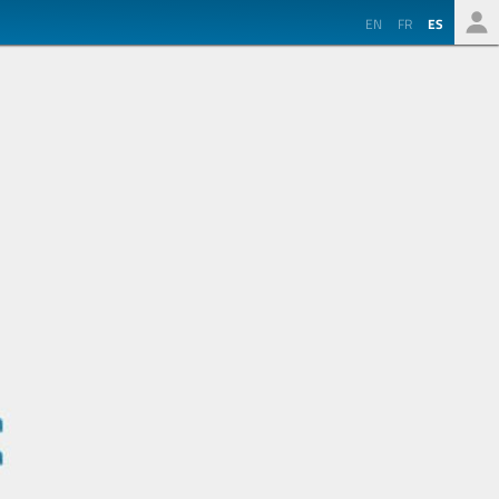
EN
FR
ES