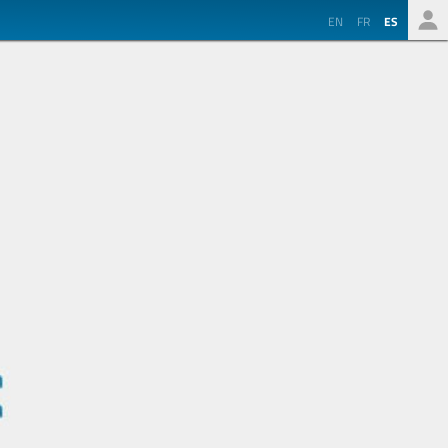
EN
FR
ES