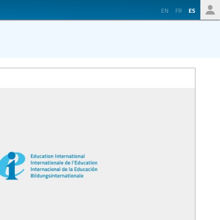
EN
FR
ES