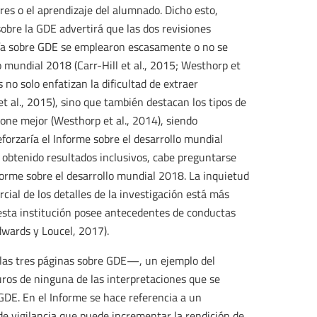
es o el aprendizaje del alumnado. Dicho esto,
sobre la GDE advertirá que las dos revisiones
afía sobre GDE se emplearon escasamente o no se
o mundial 2018 (Carr-Hill et al., 2015; Westhorp et
 no solo enfatizan la dificultad de extraer
et al., 2015), sino que también destacan los tipos de
one mejor (Westhorp et al., 2014), siendo
forzaría el Informe sobre el desarrollo mundial
obtenido resultados inclusivos, cabe preguntarse
forme sobre el desarrollo mundial 2018. La inquietud
rcial de los detalles de la investigación está más
esta institución posee antecedentes de conductas
Edwards y Loucel, 2017).
as tres páginas sobre GDE—, un ejemplo del
ros de ninguna de las interpretaciones que se
GDE. En el Informe se hace referencia a un
 vigilancia que puede incrementar la rendición de