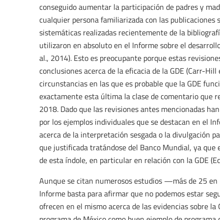
conseguido aumentar la participación de padres y madr
cualquier persona familiarizada con las publicaciones 
sistemáticas realizadas recientemente de la bibliogr
utilizaron en absoluto en el Informe sobre el desarroll
al., 2014). Esto es preocupante porque estas revisiones
conclusiones acerca de la eficacia de la GDE (Carr-Hill 
circunstancias en las que es probable que la GDE funci
exactamente esta última la clase de comentario que re
2018. Dado que las revisiones antes mencionadas han 
por los ejemplos individuales que se destacan en el In
acerca de la interpretación sesgada o la divulgación pa
que justificada tratándose del Banco Mundial, ya que 
de esta índole, en particular en relación con la GDE (
Aunque se citan numerosos estudios —más de 25 en l
Informe basta para afirmar que no podemos estar segu
ofrecen en el mismo acerca de las evidencias sobre la 
programa de México como buen ejemplo de programa de