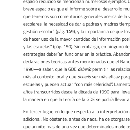
espacio reducido se mencionan numerosos ejemplos. U
breve espacio es que el Informe sobre el desarrollo mun
que tenemos son comentarios generales acerca de la v
escolares, la necesidad de dar a padres y madres tiemp
gestión escolar” (pág. 149), y la importancia de que 
de hacer uso de la mayor cantidad de información posi
y las escuelas” (pág. 150). Sin embargo, en ninguno d
estrategias deberían funcionar en la práctica. Abandon
declaraciones teóricas antes mencionadas que el Banc
1990—a saber, que la GDE
debería
permitir las relaci
más al contexto local y que
debería
ser más eficaz porq
escuelas y pueden actuar “con más celeridad”. Lamen
años transcurridos desde la década de 1990 para llev
la manera en que la teoría de la GDE se podría llevar a 
En tercer lugar, en lo que respecta a la interpretació
adicional. No obstante, antes de nada, ha de otorgars
que admite más de una vez que determinados modelos 