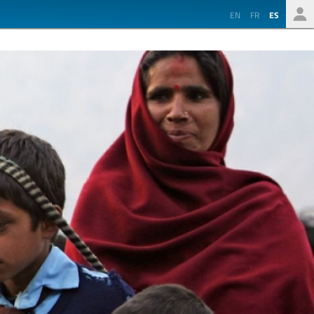
EN
FR
ES