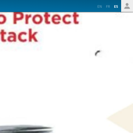
EN
FR
ES