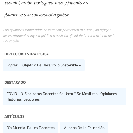
español, árabe, portugués, ruso y japonés.
<>
¡Súmense a la conversación global!
Las opiniones expresadas en este blog pertenecen al autor y no reflejan
necesariamente ninguna política o posición oficial de la Internacional de la
Educación.
dirección estratégica
Lograr El Objetivo De Desarrollo Sostenible 4
destacado
COVID-19: Sindicatos Docentes Se Unen Y Se Movilizan | Opiniones |
Historias| Lecciones
artículos
Día Mundial De Los Docentes
Mundos De La Educación