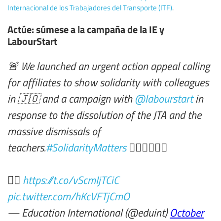
Internacional de los Trabajadores del Transporte (ITF)
.
Actúe: súmese a la campaña de la IE y
LabourStart
🚨 We launched an urgent action appeal calling
for affiliates to show solidarity with colleagues
in 🇯🇴 and a campaign with
@labourstart
in
response to the dissolution of the JTA and the
massive dismissals of
teachers.
#SolidarityMatters
✊🏻✊🏽✊🏿
👉🏽
https://t.co/vScmIjTCiC
pic.twitter.com/hKcVFTjCmO
— Education International (@eduint)
October