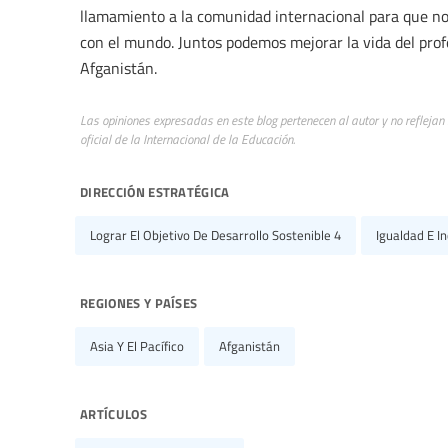
llamamiento a la comunidad internacional para que nos
con el mundo. Juntos podemos mejorar la vida del prof
Afganistán.
Las opiniones expresadas en este blog pertenecen al autor y no reflejan
oficial de la Internacional de la Educación.
dirección estratégica
Lograr El Objetivo De Desarrollo Sostenible 4
Igualdad E In
regiones y países
Asia Y El Pacífico
Afganistán
artículos