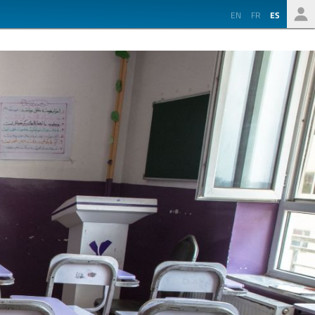
EN
FR
ES