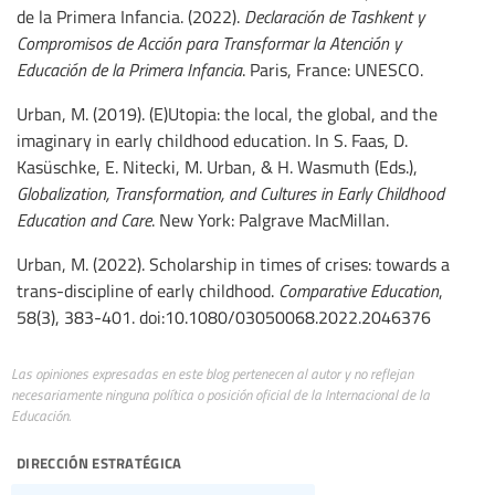
de la Primera Infancia. (2022).
Declaración de Tashkent y
Compromisos de Acción para Transformar la Atención y
Educación de la Primera Infancia
. Paris, France: UNESCO.
Urban, M. (2019). (E)Utopia: the local, the global, and the
imaginary in early childhood education. In S. Faas, D.
Kasüschke, E. Nitecki, M. Urban, & H. Wasmuth (Eds.),
Globalization, Transformation, and Cultures in Early Childhood
Education and Care
. New York: Palgrave MacMillan.
Urban, M. (2022). Scholarship in times of crises: towards a
trans-discipline of early childhood.
Comparative Education
,
58(3), 383-401. doi:10.1080/03050068.2022.2046376
Las opiniones expresadas en este blog pertenecen al autor y no reflejan
necesariamente ninguna política o posición oficial de la Internacional de la
Educación.
dirección estratégica